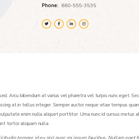
Phone:
880-555-3535
ed. Arcu bibendum at varius vel pharetra vel turpis nunc eget. Se
piscing at in tellus integer. Semper auctor neque vitae tempus qua
putate enim nulla aliquet porttitor. Urna nunc id cursus metus a
nt tortor aliquam nulla.
citudin tempor id eu nisl nunc mi ipsum faucibus. Nullam eget fe