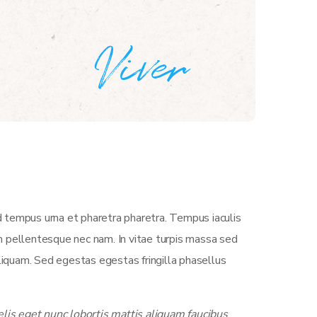
d tempus urna et pharetra pharetra. Tempus iaculis
m pellentesque nec nam. In vitae turpis massa sed
liquam. Sed egestas egestas fringilla phasellus
lis eget nunc lobortis mattis aliquam faucibus