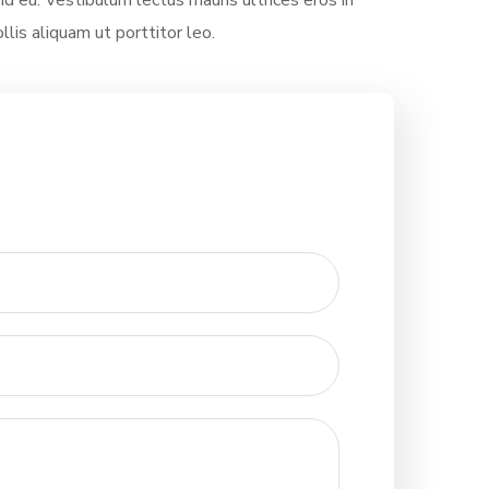
 eu. Vestibulum lectus mauris ultrices eros in
llis aliquam ut porttitor leo.