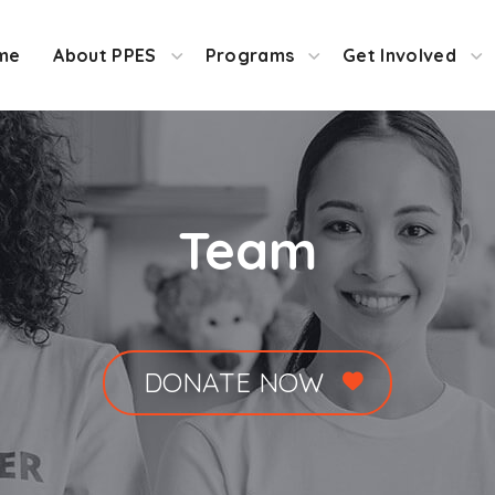
me
About PPES
Programs
Get Involved
Team
DONATE NOW