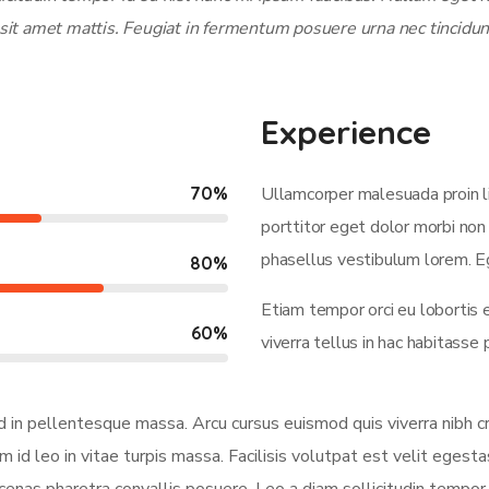
sit amet mattis. Feugiat in fermentum posuere urna nec tincidun
Experience
70
%
Ullamcorper malesuada proin l
porttitor eget dolor morbi non 
phasellus vestibulum lorem. Eg
80
%
Etiam tempor orci eu lobortis 
60
%
viverra tellus in hac habitass
od in pellentesque massa. Arcu cursus euismod quis viverra nibh c
 id leo in vitae turpis massa. Facilisis volutpat est velit egestas