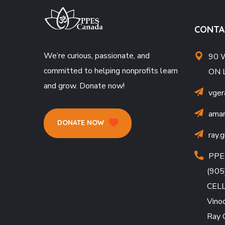
CONTA
We’re curious, passionate, and
90 W
committed to helping nonprofits learn
ON 
and grow. Donate now!
vger
amar
DONATE NOW
ray.
PPE
(905
CEL
Vino
Ray 