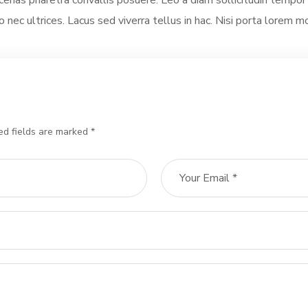
as pharetra convallis posuere. Leo a diam sollicitudin tempor id
 nec ultrices. Lacus sed viverra tellus in hac. Nisi porta lorem mo
ed fields are marked *