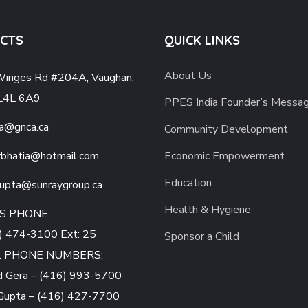
CTS
QUICK LINKS
About Us
inges Rd #204A, Vaughan,
L4L 6A9
PPES India Founder’s Messa
a@gnca.ca
Community Development
bhatia
@hotmail.com
Economic Empowerment
Education
gupta
@sunraygroup.ca
Health & Hygiene
S PHONE:
) 474-3100 Ext: 25
Sponsor a Child
L PHONE NUMBERS:
d Gera – (416) 993-5700
Gupta – (416) 427-7700