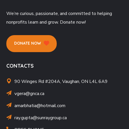
We’re curious, passionate, and committed to helping
nonprofits learn and grow. Donate now!
DONATE NOW
CONTACTS
90 Winges Rd #204A, Vaughan, ON L4L 6A9
vgera@gnca.ca
amarbhatia
@hotmail.com
ray.gupta
@sunraygroup.ca